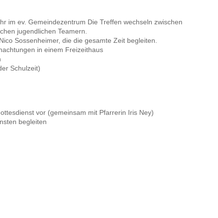
Uhr im ev. Gemeindezentrum Die Treffen wechseln zwischen
ichen jugendlichen Teamern.
r Nico Sossenheimer, die die gesamte Zeit begleiten.
nachtungen in einem Freizeithaus
n
der Schulzeit)
Gottesdienst vor (gemeinsam mit Pfarrerin Iris Ney)
ensten begleiten