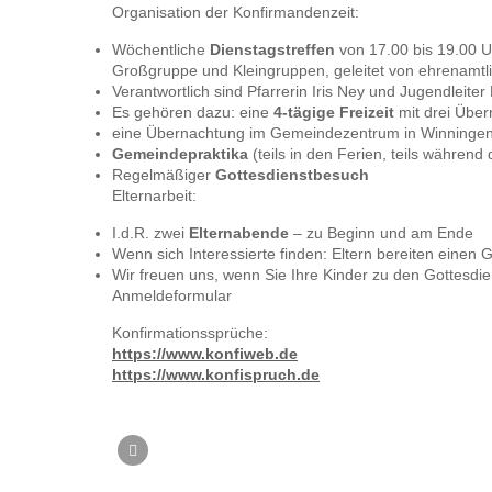
Organisation der Konfirmandenzeit:
Wöchentliche
Dienstagstreffen
von 17.00 bis 19.00 
Großgruppe und Kleingruppen, geleitet von ehrenamtl
Verantwortlich sind Pfarrerin Iris Ney und Jugendleite
Es gehören dazu: eine
4-tägige Freizeit
mit drei Über
eine Übernachtung im Gemeindezentrum in Winninge
Gemeindepraktika
(teils in den Ferien, teils während 
Regelmäßiger
Gottesdienstbesuch
Elternarbeit:
I.d.R. zwei
Elternabende
– zu Beginn und am Ende
Wenn sich Interessierte finden: Eltern bereiten einen 
Wir freuen uns, wenn Sie Ihre Kinder zu den Gottesdi
Anmeldeformular
Konfirmationssprüche:
https://www.konfiweb.de
https://www.konfispruch.de