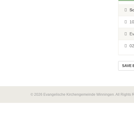
S
10
Ev
02
SAVE 
© 2026 Evangelische Kirchengemeinde Winningen. All Rights 