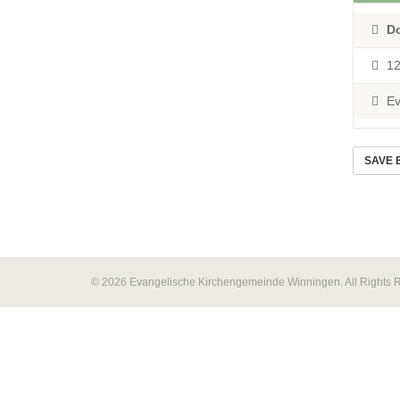
D
12
Ev
SAVE 
© 2026 Evangelische Kirchengemeinde Winningen. All Rights 